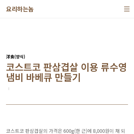
본문 바로가기
요리하는놈
洋食(양식)
코스트코 판삼겹살 이용 류수영
냄비 바베큐 만들기
코스트코 판삼겹살의 가격은 600g(한 근)에 8,000원이 채 되