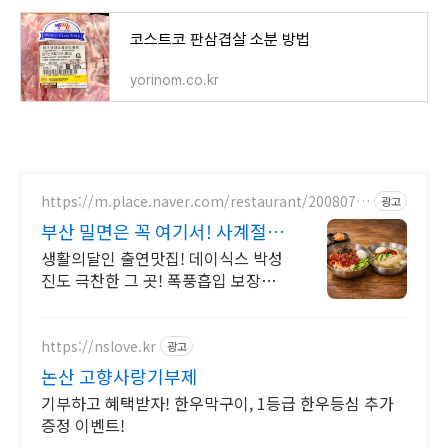
코스트코 판삼겹살 소분 방법
yorinom.co.kr
https://m.place.naver.com/restaurant/2008070
광고
8
부산 밀면은 꼭 여기서! 사계절
단골이 많은 밀면맛집
생활의달인 출연맛집! 데이식스 박성
진도 극찬한 그 곳! 폭풍흡입 보장합
니다! 부산 로컬 밀면 찾는다면 동네
에서 검증된 후회없는 한 끼 소문난가
야밀면에서
https://nslove.kr
광고
논산 고향사랑기부제
기부하고 혜택받자! 한우막구이, 1등급 한우등심 추가
증정 이벤트!