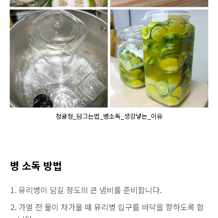
청귤청_담그는법_병소독_생강넣는_이유
병 소독 방법
유리병이 담길 정도의 큰 냄비를 준비합니다.
가열 전 물이 차가울 때 유리병 입구를 바닥을 향하도록 합