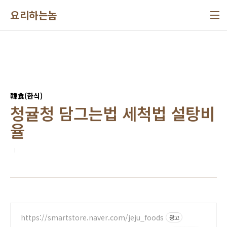
본문 바로가기
요리하는놈
韓食(한식)
청귤청 담그는법 세척법 설탕비
율
https://smartstore.naver.com/jeju_foods
광고