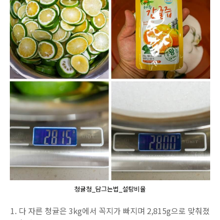
청귤청_담그는법_설탕비율
다 자른 청귤은 3kg에서 꼭지가 빠지며 2,815g으로 맞춰졌