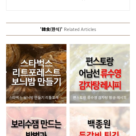
'韓食(한식)'
Related Articles
스타벅스 보늬밤 만들기 리틀포레스트 보늬밤
편스토랑 류수영 감자탕 황금 레시피