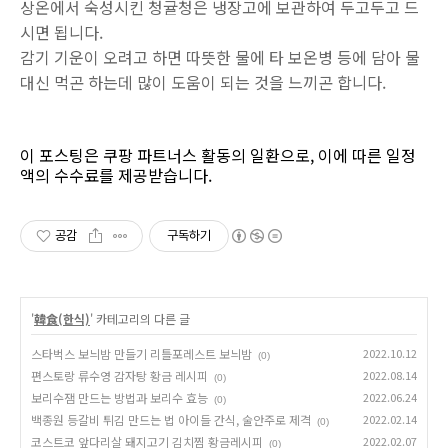
상온에서 숙성시킨 청귤청은 냉장고에 보관하여 두고두고 드
시면 됩니다.
감기 기운이 오려고 하면 따뜻한 물에 타 보온병 등에 담아 물
대신 먹곤 하는데 많이 도움이 되는 것을 느끼곤 합니다.
이 포스팅은 쿠팡 파트너스 활동의 일환으로, 이에 따른 일정
액의 수수료를 제공받습니다.
공감
구독하기
'
韓食(한식)
' 카테고리의 다른 글
스타벅스 보늬밤 만들기 리틀포레스트 보늬밤
2022.10.12
(0)
편스토랑 류수영 감자탕 황금 레시피
2022.08.14
(0)
보리수잼 만드는 방법과 보리수 효능
2022.06.24
(0)
백종원 등갈비 튀김 만드는 법 아이들 간식, 술안주로 제격
2022.02.14
(0)
코스트코 앞다리살 돼지고기 김치찜 황금레시피
2022.02.07
(0)