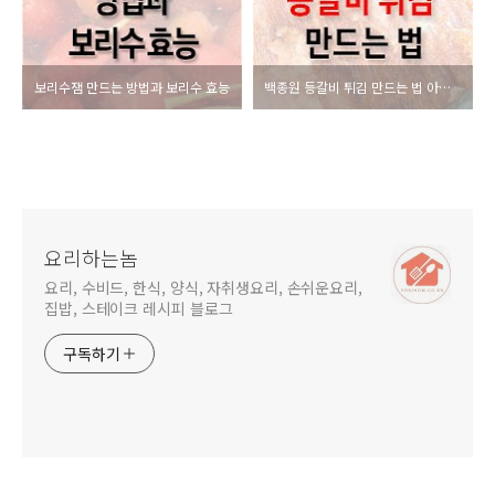
보리수잼 만드는 방법과 보리수 효능
백종원 등갈비 튀김 만드는 법 아이들 간식, 술안주로 제격
요리하는놈
요리, 수비드, 한식, 양식, 자취생요리, 손쉬운요리,
집밥, 스테이크 레시피 블로그
구독하기