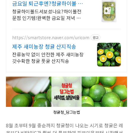
금요일 퇴근후엔?청귤하이볼 언
제나 변치않는 상큼함
청귤하이볼드셔보셨나요?하이볼전
문점 인기템!완벽한 금요일 저녁 준비
완료!제주청귤청
https://smartstore.naver.com/uricom
광고
제주 새미농장 청귤 산지직송
잔류농약 없이 안전한 제주 새미농장
갓수확한 청귤 풋귤 산지직송
청귤청_담그는법
8월 초부터 9월 중순까지 청귤청이 나오는 시기로 청귤은 레
몬보다 비타민C가 훨씬 더 풍부하여 피부미용부터 시작해서