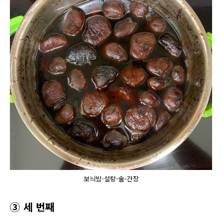
보늬밤-설탕-술-간장
③ 세 번째