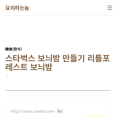
본문 바로가기
요리하는놈
韓食(한식)
스타벅스 보늬밤 만들기 리틀포
레스트 보늬밤
http://clean.cinefox.com
광고