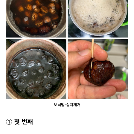
보늬밤-심지제거
① 첫 번째