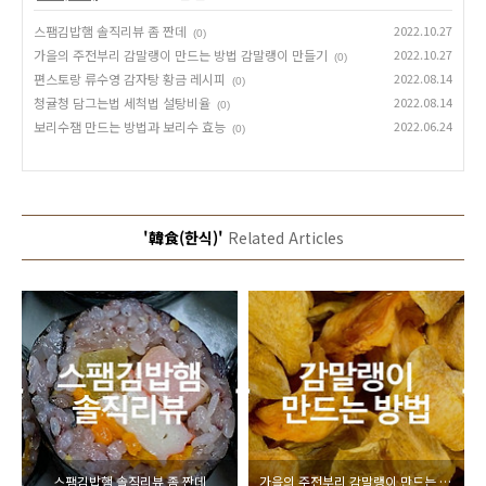
스팸김밥햄 솔직리뷰 좀 짠데
2022.10.27
(0)
가을의 주전부리 감말랭이 만드는 방법 감말랭이 만들기
2022.10.27
(0)
편스토랑 류수영 감자탕 황금 레시피
2022.08.14
(0)
청귤청 담그는법 세척법 설탕비율
2022.08.14
(0)
보리수잼 만드는 방법과 보리수 효능
2022.06.24
(0)
'韓食(한식)'
Related Articles
스팸김밥햄 솔직리뷰 좀 짠데
가을의 주전부리 감말랭이 만드는 방법 감말랭이 만들기