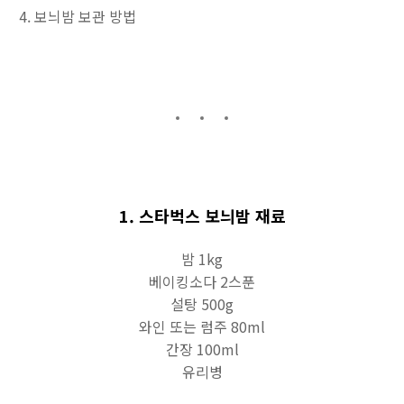
보늬밤 보관 방법
1. 스타벅스 보늬밤 재료
밤 1kg
베이킹소다 2스푼
설탕 500g
와인 또는 럼주 80ml
간장 100ml
유리병